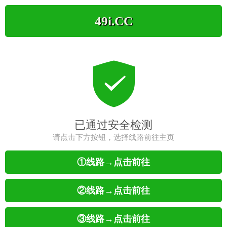
49i.CC
已通过安全检测
请点击下方按钮，选择线路前往主页
①线路→点击前往
②线路→点击前往
③线路→点击前往