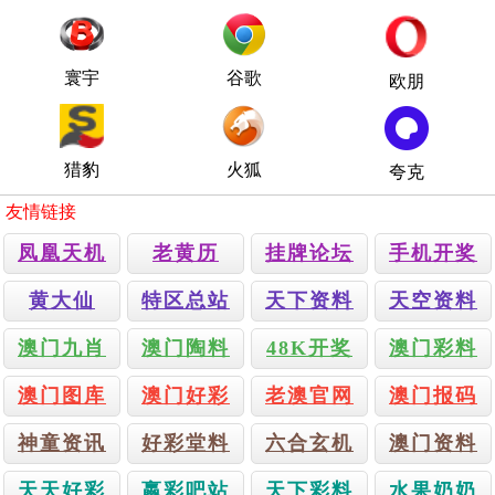
寰宇
谷歌
欧朋
猎豹
火狐
夸克
友情链接
凤凰天机
老黄历
挂牌论坛
手机开奖
黄大仙
特区总站
天下资料
天空资料
澳门九肖
澳门陶料
48K开奖
澳门彩料
澳门图库
澳门好彩
老澳官网
澳门报码
神童资讯
好彩堂料
六合玄机
澳门资料
天天好彩
嬴彩吧站
天下彩料
水果奶奶